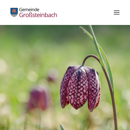
Gemeinde
Bürgerservice
Standesamt
Die Schachblume
Freizeitzentrum
Wirtschaft
Bildung & Kultur
Gesundheit
Kundmachungen