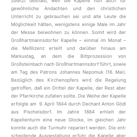
zuletzt deshalb, weil die Kapelle nun auch für
gewöhnliche Andachten und den christlichen
Unterricht zu gebrauchen sei und alte Leute die
Möglichkeit hätten, wenigstens einige Male im Jahr
der Messe bei­wohnen zu können. Somit wird der
Großhartmannsdorfer Kapelle – einmal im Monat –
die Meßlizenz erteilt und darüber hinaus am
Markustag, an dem die Bittprozession von
Großsteinbach nach Großhartmannsdorf führt, sowie
am Tag des Patrons Johannes Nepomuk (16. Mai).
Bezüglich des Kirchenopfers wird die Regelung
getroffen, daß ein Drittel der Kapelle, der Rest aber
der Pfarrkirche zu­fallen sollte. Die Weihe der Kapelle
erfolgte am 9. April 1844 durch Dechant Anton Gödl
aus Pischelsdorf. Im Jahre 1884 erhielt der
Kapellenturm eine neue Glocke, im gleichen Jahr
konnte auch die Turmuhr repariert werden. Die ent­
scheidende Ausgestaltung erfuhr die Kapelle aber