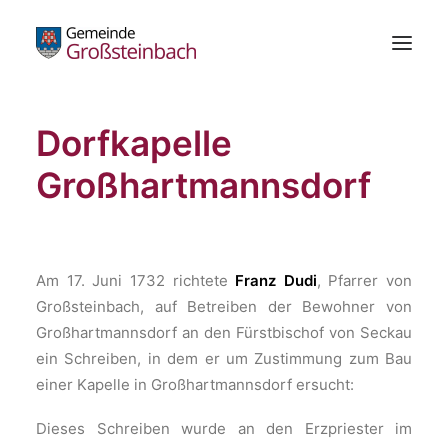
Dorfkapelle
Gemeinde
Bürgerservice
Großhartmannsdorf
Standesamt
Die Schachblume
Freizeitzentrum
Am 17. Juni 1732 richtete
Franz Dudi
, Pfarrer von
Wirtschaft
Großsteinbach, auf Betreiben der Bewohner von
Großhartmannsdorf an den Fürstbischof von Seckau
Bildung & Kultur
ein Schreiben, in dem er um Zustimmung zum Bau
Gesundheit
einer Kapelle in Großhartmannsdorf ersucht:
Kundmachungen
Dieses Schreiben wurde an den Erzpriester im