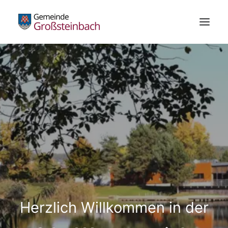
Gemeinde
Bürgerservice
Standesamt
Die Schachblume
Freizeitzentrum
Wirtschaft
Bildung & Kultur
Gesundheit
Herzlich Willkommen in der
Kundmachungen