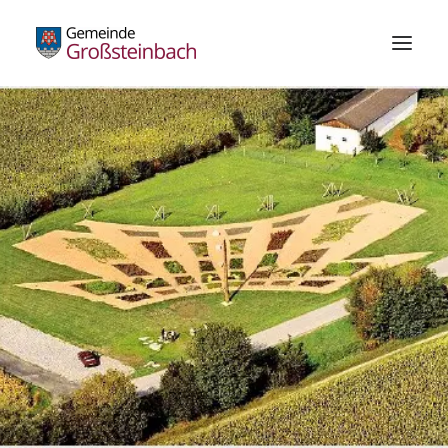
Gemeinde
Bürgerservice
Standesamt
Die Schachblume
Freizeitzentrum
Wirtschaft
Bildung & Kultur
Gesundheit
Kundmachungen