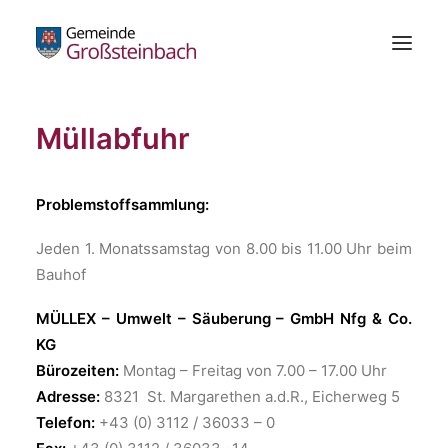
Müllabfuhr
Gemeinde
Bürgerservice
Problemstoffsammlung:
Standesamt
Die Schachblume
Jeden 1. Monatssamstag von 8.00 bis 11.00 Uhr beim
Freizeitzentrum
Bauhof
Wirtschaft
MÜLLEX – Umwelt – Säuberung – GmbH Nfg & Co.
Bildung & Kultur
KG
Bürozeiten:
Montag – Freitag von 7.00 – 17.00 Uhr
Gesundheit
Adresse:
8321 St. Margarethen a.d.R., Eicherweg 5
Kundmachungen
Telefon:
+43 (0) 3112 / 36033 – 0