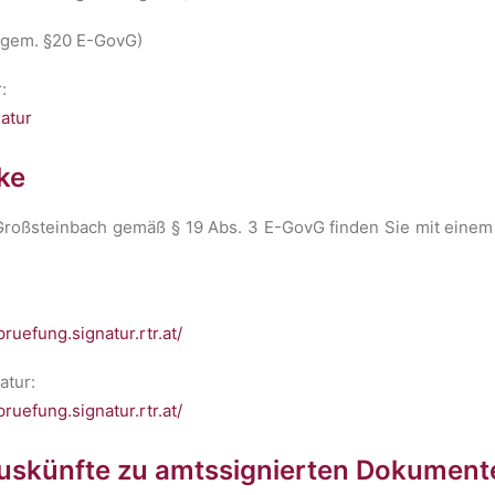
 (gem. §20 E-GovG)
:
natur
ke
roßsteinbach gemäß § 19 Abs. 3 E-GovG finden Sie mit einem 
pruefung.signatur.rtr.at/
atur:
pruefung.signatur.rtr.at/
 Auskünfte zu amtssignierten Dokumen