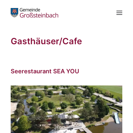
Gasthäuser/Cafe
Gemeinde
Bürgerservice
Standesamt
Seerestaurant SEA YOU
Die Schachblume
Freizeitzentrum
Wirtschaft
Bildung & Kultur
Gesundheit
Kundmachungen